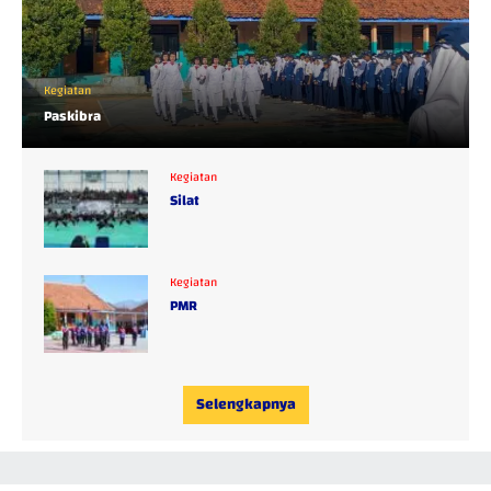
Kegiatan
Paskibra
Kegiatan
Silat
Kegiatan
PMR
Selengkapnya