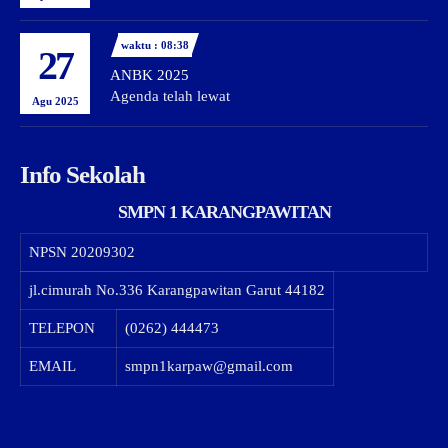
waktu : 08:38
27
ANBK 2025
Agenda telah lewat
Agu 2025
Info Sekolah
SMPN 1 KARANGPAWITAN
NPSN
20209302
jl.cimurah No.336 Karangpawitan Garut 44182
TELEPON
(0262) 444473
EMAIL
smpn1karpaw@gmail.com