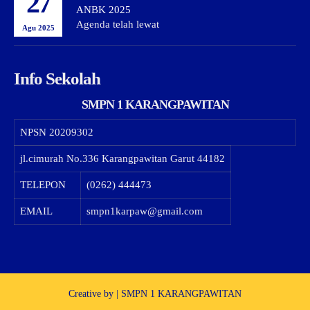
27
ANBK 2025
Agenda telah lewat
Agu 2025
Info Sekolah
SMPN 1 KARANGPAWITAN
NPSN
20209302
jl.cimurah No.336 Karangpawitan Garut 44182
TELEPON
(0262) 444473
EMAIL
smpn1karpaw@gmail.com
Creative by | SMPN 1 KARANGPAWITAN