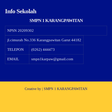
Info Sekolah
SMPN 1 KARANGPAWITAN
NPSN
20209302
jl.cimurah No.336 Karangpawitan Garut 44182
TELEPON
(0262) 444473
EMAIL
smpn1karpaw@gmail.com
Creative by | SMPN 1 KARANGPAWITAN