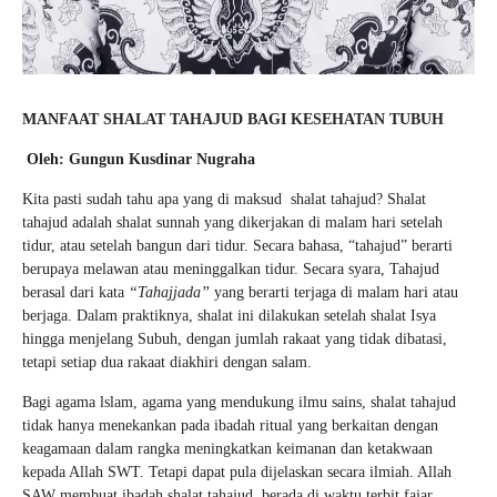
MANFAAT SHALAT TAHAJUD BAGI KESEHATAN TUBUH
Oleh: Gungun Kusdinar Nugraha
Kita pasti sudah tahu apa yang di maksud shalat tahajud? Shalat
tahajud adalah shalat sunnah yang dikerjakan di malam hari setelah
tidur, atau setelah bangun dari tidur. Secara bahasa, “tahajud” berarti
berupaya melawan atau meninggalkan tidur. Secara syara, Tahajud
berasal dari kata
“Tahajjada”
yang berarti terjaga di malam hari atau
berjaga. Dalam praktiknya, shalat ini dilakukan setelah shalat Isya
hingga menjelang Subuh, dengan jumlah rakaat yang tidak dibatasi,
tetapi setiap dua rakaat diakhiri dengan salam.
Bagi agama lslam, agama yang mendukung ilmu sains, shalat tahajud
tidak hanya menekankan pada ibadah ritual yang berkaitan dengan
keagamaan dalam rangka meningkatkan keimanan dan ketakwaan
kepada Allah SWT. Tetapi dapat pula dijelaskan secara ilmiah. Allah
SAW membuat ibadah shalat tahajud berada di waktu terbit fajar.