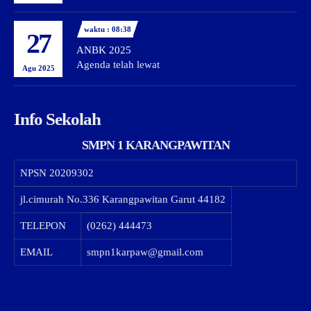
waktu : 08:38
27
ANBK 2025
Agenda telah lewat
Agu 2025
Info Sekolah
SMPN 1 KARANGPAWITAN
NPSN
20209302
jl.cimurah No.336 Karangpawitan Garut 44182
TELEPON
(0262) 444473
EMAIL
smpn1karpaw@gmail.com