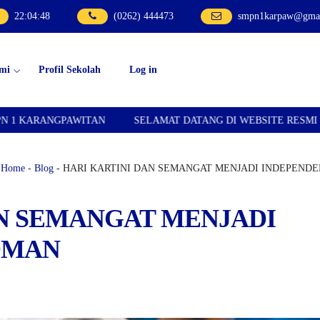
22
:
04
:
49
(0262) 444473
smpn1karpaw@gmai
mi
Profil Sekolah
Log in
ITAN
SELAMAT DATANG DI WEBSITE RESMI SMPN 1 KARANG
Home
-
Blog
- HARI KARTINI DAN SEMANGAT MENJADI INDEPEND
AN SEMANGAT MENJADI
OMAN