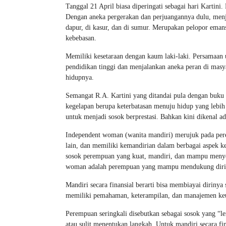
Tanggal 21 April biasa diperingati sebagai hari Karti
Dengan aneka pergerakan dan perjuangannya dulu, menj
dapur, di kasur, dan di sumur. Merupakan pelopor eman
kebebasan.
Memiliki kesetaraan dengan kaum laki-laki. Persamaan
pendidikan tinggi dan menjalankan aneka peran di masy
hidupnya.
Semangat R.A. Kartini yang ditandai pula dengan buku
kegelapan berupa keterbatasan menuju hidup yang lebih
untuk menjadi sosok berprestasi. Bahkan kini dikenal a
Independent woman (wanita mandiri) merujuk pada per
lain, dan memiliki kemandirian dalam berbagai aspek kehi
sosok perempuan yang kuat, mandiri, dan mampu menyel
woman adalah perempuan yang mampu mendukung diri se
Mandiri secara finansial berarti bisa membiayai dirinya 
memiliki pemahaman, keterampilan, dan manajemen ke
Perempuan seringkali disebutkan sebagai sosok yang “le
atau sulit menentukan langkah. Untuk mandiri secara fin