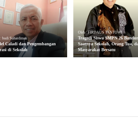
Oleh : FIRDAUS TANTOWI
Tragedi Siswa SMPN 26 Bandu
 : budi Suhardiman
el Caladi dan Pengembangan
Saatnya Sekolah, Orang Tua, d
rasi di Sekolah
Masyarakat Bersatu