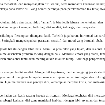
isa menafkahi dan menyenangkan diri sendiri, serta membantu keuangan keluar
kerja pada sektor rill. Yang berarti perannya pada perekonomian tak terkejaw
tuhan hidup dan dapat hidup “aman”. Ia bisa lebih leluasa menentukan jalan
kaitan dengan keuangan, baik bagi diri sendiri, keluarga, dan masyarakat.
sikologis. Perempuan ditengarai labil. Terlebih juga karena hormonal dan stru
. Seringkali mengedepankan perasaan, sensitif, dan mood yang berubah-ubah.
ola hal itu dengan lebih baik. Memiliki pola pikir yang tajam, dan rasional
ya melaksanakan problem solving dengan baik. Memiliki emosi yang stabil, ten
dirian emosional tentu akan meningkatkan kualitas hidup. Baik bagi pengemban
uk mengelola diri sendiri. Mengambil keputusan, dan bertanggung jawab atas t
mpuan untuk mengatur hidup dan mencapai tujuan tanpa bimbingan atau dukung
an. Juga melibatkan rasa percaya diri, kemampuan berpikir kritis, dan melakuk
erhatian dan kasih sayang kepada diri sendiri. Menjaga kesehatan diri merupa
an sebagai kesiapan diri guna menjalani hari-hari dengan lebih nyaman dan tena