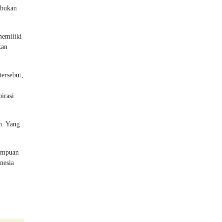
 bukan
memiliki
kan
ersebut,
irasi
n. Yang
rempuan
nesia