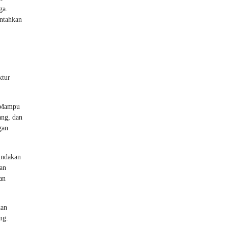
ga.
antahkan
ktur
. Mampu
ang, dan
gan
indakan
an
an
kan
ng.