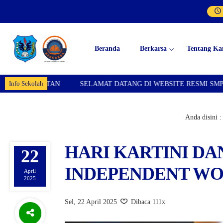
Beranda
Berkarsa
Tentang Ka
Info Sekolah
N
SELAMAT DATANG DI WEBSITE RESMI SMPN 1 KARANGPAW
Anda disini :
HARI KARTINI D
22
INDEPENDENT W
April
2025
Sel, 22 April 2025
Dibaca 111x