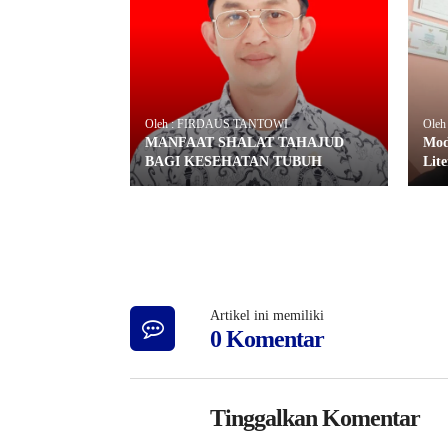
Oleh : FIRDAUS TANTOWI
Oleh
MANFAAT SHALAT TAHAJUD
Mod
BAGI KESEHATAN TUBUH
Lite
Artikel ini memiliki
0 Komentar
Tinggalkan Komentar