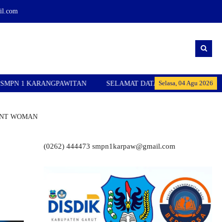
l.com
Selasa, 04 Agu 2026
PAWITAN
SELAMAT DATANG DI WEBSITE RESMI SMPN 1 KAR
ENT WOMAN
(0262) 444473 smpn1karpaw@gmail.com