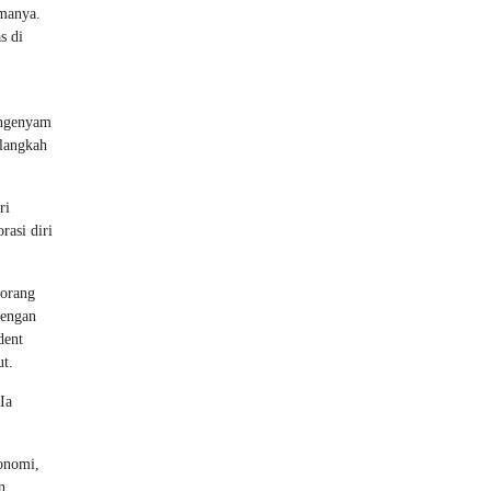
amanya.
s di
engenyam
 langkah
ri
rasi diri
 orang
dengan
dent
t.
Ia
konomi,
n