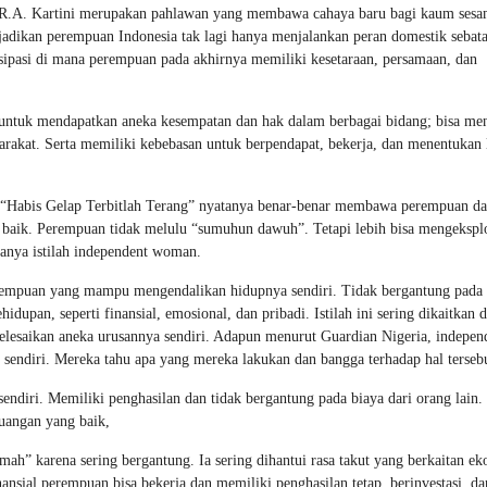
ni. R.A. Kartini merupakan pahlawan yang membawa cahaya baru bagi kaum ses
adikan perempuan Indonesia tak lagi hanya menjalankan peran domestik sebata
sipasi di mana perempuan pada akhirnya memiliki kesetaraan, persamaan, dan
 untuk mendapatkan aneka kesempatan dan hak dalam berbagai bidang; bisa m
arakat. Serta memiliki kebebasan untuk berpendapat, bekerja, dan menentukan
 “Habis Gelap Terbitlah Terang” nyatanya benar-benar membawa perempuan da
 baik. Perempuan tidak melulu “sumuhun dawuh”. Tetapi lebih bisa mengeksplo
danya istilah independent woman.
empuan yang mampu mengendalikan hidupnya sendiri. Tidak bergantung pada
dupan, seperti finansial, emosional, dan pribadi. Istilah ini sering dikaitkan 
esaikan aneka urusannya sendiri. Adapun menurut Guardian Nigeria, indepen
ndiri. Mereka tahu apa yang mereka lakukan dan bangga terhadap hal tersebu
sendiri. Memiliki penghasilan dan tidak bergantung pada biaya dari orang lain. 
uangan yang baik,
mah” karena sering bergantung. Ia sering dihantui rasa takut yang berkaitan e
ansial perempuan bisa bekerja dan memiliki penghasilan tetap, berinvestasi, da