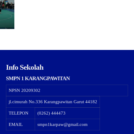
Info Sekolah
SMPN 1 KARANGPAWITAN
NPSN
20209302
jl.cimurah No.336 Karangpawitan Garut 44182
TELEPON
(0262) 444473
EMAIL
smpn1karpaw@gmail.com