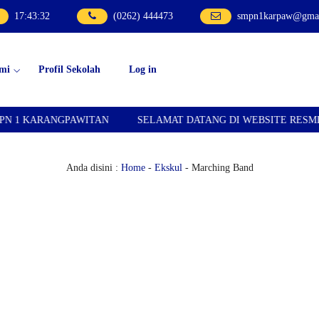
17
:
43
:
33
(0262) 444473
smpn1karpaw@gmai
mi
Profil Sekolah
Log in
ANGPAWITAN
SELAMAT DATANG DI WEBSITE RESMI SMPN 1
Anda disini :
Home
-
Ekskul
- Marching Band