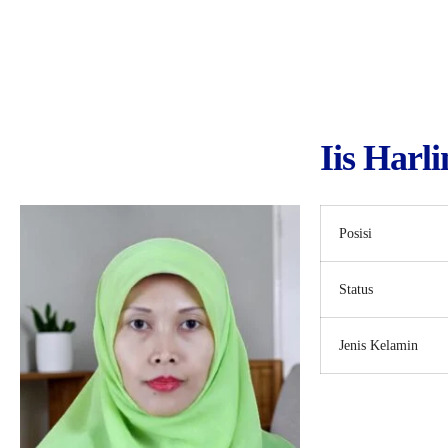
Iis Harli
Posisi
Status
Jenis Kelamin