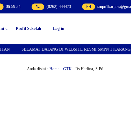
06
:
59
:
34
(0262) 444473
smpn1karpaw@gmai
mi
Profil Sekolah
Log in
SELAMAT DATANG DI WEBSITE RESMI SMPN 1 KARANGPAW
Anda disini :
Home
-
GTK
- Iis Harlina, S.Pd.