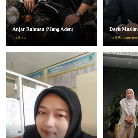
Anjar Rahman (Mang Aden)
Daris Muslim
Staff TU
Staff Administras