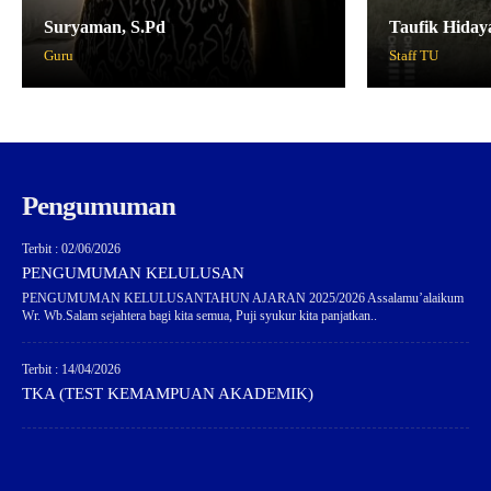
Suryaman, S.Pd
Taufik Hiday
Guru
Staff TU
Pengumuman
Terbit : 02/06/2026
PENGUMUMAN KELULUSAN
PENGUMUMAN KELULUSANTAHUN AJARAN 2025/2026 Assalamu’alaikum
Wr. Wb.Salam sejahtera bagi kita semua, Puji syukur kita panjatkan..
Terbit : 14/04/2026
TKA (TEST KEMAMPUAN AKADEMIK)