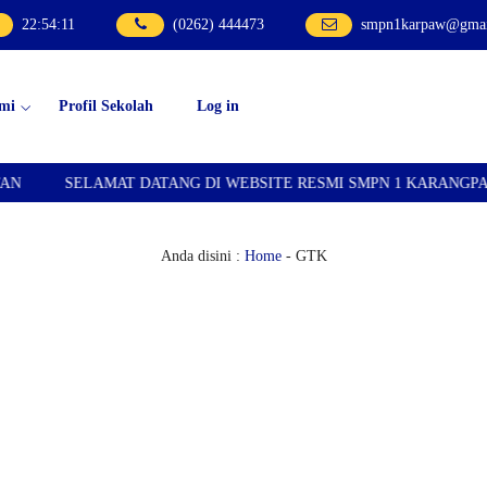
22
:
54
:
12
(0262) 444473
smpn1karpaw@gmai
mi
Profil Sekolah
Log in
LAMAT DATANG DI WEBSITE RESMI SMPN 1 KARANGPAWITAN
Anda disini :
Home
-
GTK