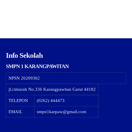
Info Sekolah
SMPN 1 KARANGPAWITAN
NPSN
20209302
jl.cimurah No.336 Karangpawitan Garut 44182
TELEPON
(0262) 444473
EMAIL
smpn1karpaw@gmail.com