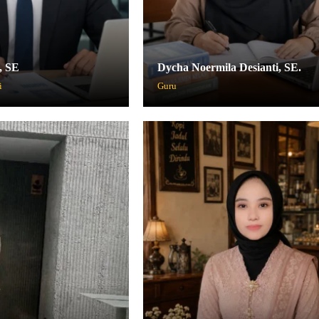
, SE
Dycha Noermila Desianti, SE.
i
Guru