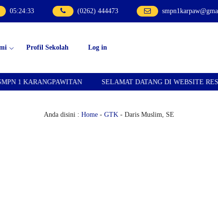
05
:
24
:
33
(0262) 444473
smpn1karpaw@gmai
mi
Profil Sekolah
Log in
N 1 KARANGPAWITAN
SELAMAT DATANG DI WEBSITE RESMI
Anda disini :
Home
-
GTK
- Daris Muslim, SE