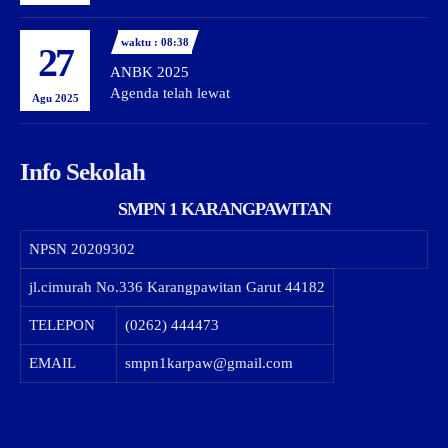
waktu : 08:38
27
ANBK 2025
Agenda telah lewat
Agu 2025
Info Sekolah
SMPN 1 KARANGPAWITAN
NPSN
20209302
jl.cimurah No.336 Karangpawitan Garut 44182
TELEPON
(0262) 444473
EMAIL
smpn1karpaw@gmail.com