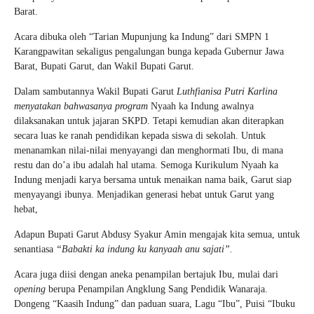
Barat.
Acara dibuka oleh “Tarian Mupunjung ka Indung” dari SMPN 1
Karangpawitan sekaligus pengalungan bunga kepada Gubernur Jawa
Barat, Bupati Garut, dan Wakil Bupati Garut.
Dalam sambutannya Wakil Bupati Garut
Luthfianisa Putri Karlina
menyatakan bahwasanya program
Nyaah ka Indung awalnya
dilaksanakan untuk jajaran SKPD. Tetapi kemudian akan diterapkan
secara luas ke ranah pendidikan kepada siswa di sekolah. Untuk
menanamkan nilai-nilai menyayangi dan menghormati Ibu, di mana
restu dan do’a ibu adalah hal utama. Semoga Kurikulum Nyaah ka
Indung menjadi karya bersama untuk menaikan nama baik, Garut siap
menyayangi ibunya. Menjadikan generasi hebat untuk Garut yang
hebat,
Adapun Bupati Garut Abdusy Syakur Amin mengajak kita semua, untuk
senantiasa
“Babakti ka indung ku kanyaah anu sajati”.
Acara juga diisi dengan aneka penampilan bertajuk Ibu, mulai dari
opening
berupa Penampilan Angklung Sang Pendidik Wanaraja.
Dongeng “Kaasih Indung” dan paduan suara, Lagu “Ibu”, Puisi “Ibuku