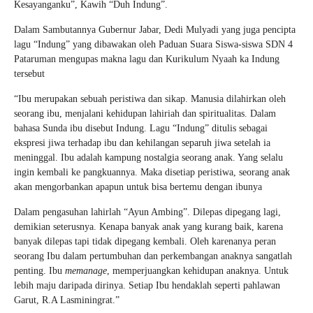
Kesayanganku”, Kawih “Duh Indung”.
Dalam Sambutannya Gubernur Jabar, Dedi Mulyadi yang juga pencipta
lagu “Indung” yang dibawakan oleh Paduan Suara Siswa-siswa SDN 4
Pataruman mengupas makna lagu dan Kurikulum Nyaah ka Indung
tersebut
“Ibu merupakan sebuah peristiwa dan sikap. Manusia dilahirkan oleh
seorang ibu, menjalani kehidupan lahiriah dan spiritualitas. Dalam
bahasa Sunda ibu disebut Indung. Lagu “Indung” ditulis sebagai
ekspresi jiwa terhadap ibu dan kehilangan separuh jiwa setelah ia
meninggal. Ibu adalah kampung nostalgia seorang anak. Yang selalu
ingin kembali ke pangkuannya. Maka disetiap peristiwa, seorang anak
akan mengorbankan apapun untuk bisa bertemu dengan ibunya
Dalam pengasuhan lahirlah “Ayun Ambing”. Dilepas dipegang lagi,
demikian seterusnya. Kenapa banyak anak yang kurang baik, karena
banyak dilepas tapi tidak dipegang kembali. Oleh karenanya peran
seorang Ibu dalam pertumbuhan dan perkembangan anaknya sangatlah
penting. Ibu
memanage
, memperjuangkan kehidupan anaknya. Untuk
lebih maju daripada dirinya. Setiap Ibu hendaklah seperti pahlawan
Garut, R.A Lasminingrat.”