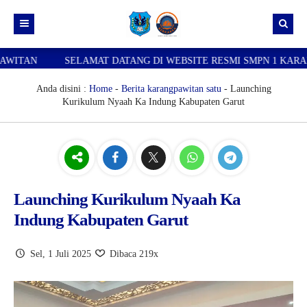
SELAMAT DATANG DI WEBSITE RESMI SMPN 1 KARANGPAWIT
Beranda
Berkarsa
Anda disini :
Home
-
Berita karangpawitan satu
- Launching
Kurikulum Nyaah Ka Indung Kabupaten Garut
Tentang Kami
Berita karangpawitan satu
Profil Sekolah
Silis (Siswa menulis)
Sejarah Sekolah
Log in
Lidah (Liputan dalam sekolah)
Visi Misi dan Tujuan Sekolah
Lurah (Liputan luar sekolah)
Staff TU dan kepegawaian
Launching Kurikulum Nyaah Ka
Indung Kabupaten Garut
Gumelis (Guru menulis)
Literasi Sains dan pengembangan teknologi
Sel, 1 Juli 2025
Dibaca 219x