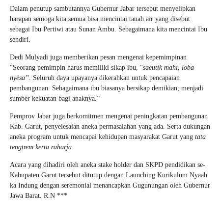
Dalam penutup sambutannya Gubernur Jabar tersebut menyelipkan
harapan semoga kita semua bisa mencintai tanah air yang disebut
sebagai Ibu Pertiwi atau Sunan Ambu. Sebagaimana kita mencintai Ibu
sendiri.
Dedi Mulyadi juga memberikan pesan mengenai kepemimpinan
“Seorang pemimpin harus memiliki sikap ibu, “
saeutik mahi, loba
nyѐsa”
. Seluruh daya upayanya dikerahkan untuk pencapaian
pembangunan. Sebagaimana ibu biasanya bersikap demikian; menjadi
sumber kekuatan bagi anaknya.”
Pemprov Jabar juga berkomitmen mengenai peningkatan pembangunan
Kab. Garut, penyelesaian aneka permasalahan yang ada. Serta dukungan
aneka program untuk mencapai kehidupan masyarakat Garut yang
tata
tengtrem kerta raharja.
Acara yang dihadiri oleh aneka stake holder dan SKPD pendidikan se-
Kabupaten Garut tersebut ditutup dengan Launching Kurikulum Nyaah
ka Indung dengan seremonial menancapkan Gugunungan oleh Gubernur
Jawa Barat. R.N ***