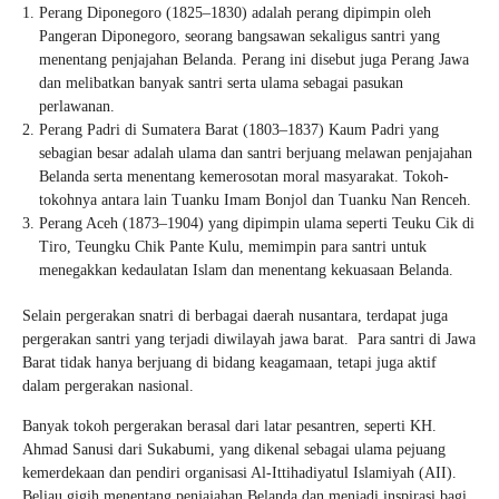
Perang Diponegoro (1825–1830) adalah perang dipimpin oleh
Pangeran Diponegoro, seorang bangsawan sekaligus santri yang
menentang penjajahan Belanda. Perang ini disebut juga Perang Jawa
dan melibatkan banyak santri serta ulama sebagai pasukan
perlawanan.
Perang Padri di Sumatera Barat (1803–1837) Kaum Padri yang
sebagian besar adalah ulama dan santri berjuang melawan penjajahan
Belanda serta menentang kemerosotan moral masyarakat. Tokoh-
tokohnya antara lain Tuanku Imam Bonjol dan Tuanku Nan Renceh.
Perang Aceh (1873–1904) yang dipimpin ulama seperti Teuku Cik di
Tiro, Teungku Chik Pante Kulu, memimpin para santri untuk
menegakkan kedaulatan Islam dan menentang kekuasaan Belanda.
Selain pergerakan snatri di berbagai daerah nusantara, terdapat juga
pergerakan santri yang terjadi diwilayah jawa barat. Para santri di Jawa
Barat tidak hanya berjuang di bidang keagamaan, tetapi juga aktif
dalam pergerakan nasional.
Banyak tokoh pergerakan berasal dari latar pesantren, seperti KH.
Ahmad Sanusi dari Sukabumi, yang dikenal sebagai ulama pejuang
kemerdekaan dan pendiri organisasi Al-Ittihadiyatul Islamiyah (AII).
Beliau gigih menentang penjajahan Belanda dan menjadi inspirasi bagi