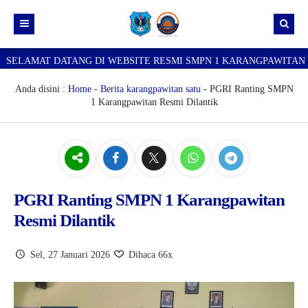
T DATANG DI WEBSITE RESMI SMPN 1 KARANGPAWITAN
SEL
Beranda
Berkarsa
Anda disini :
Home
-
Berita karangpawitan satu
- PGRI Ranting SMPN
1 Karangpawitan Resmi Dilantik
Tentang Kami
Berita karangpawitan satu
Profil Sekolah
Silis (Siswa menulis)
Sejarah Sekolah
Log in
Lidah (Liputan dalam sekolah)
Visi Misi dan Tujuan Sekolah
Lurah (Liputan luar sekolah)
Staff TU dan kepegawaian
PGRI Ranting SMPN 1 Karangpawitan
Resmi Dilantik
Gumelis (Guru menulis)
Literasi Sains dan pengembangan teknologi
Sel, 27 Januari 2026
Dibaca 66x