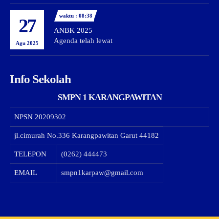
waktu : 08:38
27
ANBK 2025
Agenda telah lewat
Agu 2025
Info Sekolah
SMPN 1 KARANGPAWITAN
NPSN
20209302
jl.cimurah No.336 Karangpawitan Garut 44182
TELEPON
(0262) 444473
EMAIL
smpn1karpaw@gmail.com