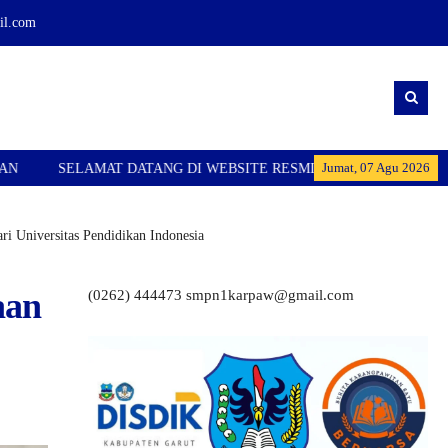
l.com
Jumat, 07 Agu 2026
ATANG DI WEBSITE RESMI SMPN 1 KARANGPAWITAN
SELAMA
i Universitas Pendidikan Indonesia
aan
(0262) 444473 smpn1karpaw@gmail.com