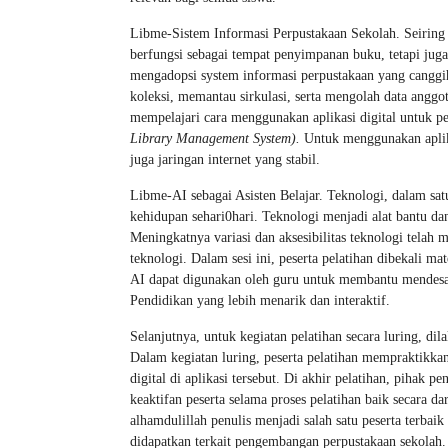
Libme-Sistem Informasi Perpustakaan Sekolah. Seiring 
berfungsi sebagai tempat penyimpanan buku, tetapi juga
mengadopsi system informasi perpustakaan yang canggih
koleksi, memantau sirkulasi, serta mengolah data anggota
mempelajari cara menggunakan aplikasi digital untuk per
Library Management System).
Untuk menggunakan aplika
juga jaringan internet yang stabil.
Libme-AI sebagai Asisten Belajar. Teknologi, dalam satu
kehidupan sehari0hari. Teknologi menjadi alat bantu d
Meningkatnya variasi dan aksesibilitas teknologi tela
teknologi. Dalam sesi ini, peserta pelatihan dibekali 
AI dapat digunakan oleh guru untuk membantu mendesai
Pendidikan yang lebih menarik dan interaktif.
Selanjutnya, untuk kegiatan pelatihan secara luring, d
Dalam kegiatan luring, peserta pelatihan mempraktikkan
digital di aplikasi tersebut. Di akhir pelatihan, pihak
keaktifan peserta selama proses pelatihan baik secara 
alhamdulillah penulis menjadi salah satu peserta terbai
didapatkan terkait pengembangan perpustakaan sekolah.