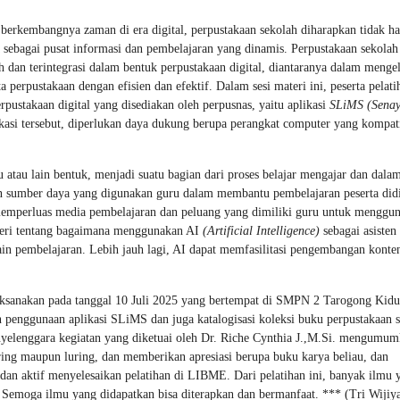
berkembangnya zaman di era digital, perpustakaan sekolah diharapkan tidak h
 sebagai pusat informasi dan pembelajaran yang dinamis. Perpustakaan sekolah
 dan terintegrasi dalam bentuk perpustakaan digital, diantaranya dalam menge
 perpustakaan dengan efisien dan efektif. Dalam sesi materi ini, peserta pelati
pustakaan digital yang disediakan oleh perpusnas, yaitu aplikasi
SLiMS (Sena
si tersebut, diperlukan daya dukung berupa perangkat computer yang kompat
 atau lain bentuk, menjadi suatu bagian dari proses belajar mengajar dan dala
an sumber daya yang digunakan guru dalam membantu pembelajaran peserta did
h memperluas media pembelajaran dan peluang yang dimiliki guru untuk menggu
materi tentang bagaimana menggunakan AI
(Artificial Intelligence)
sebagai asisten 
n pembelajaran. Lebih jauh lagi, AI dapat memfasilitasi pengembangan konte
ilaksanakan pada tanggal 10 Juli 2025 yang bertempat di SMPN 2 Tarogong Kidu
 penggunaan aplikasi SLiMS dan juga katalogisasi koleksi buku perpustakaan s
 penyelenggara kegiatan yang diketuai oleh Dr. Riche Cynthia J.,M.Si. mengumu
daring maupun luring, dan memberikan apresiasi berupa buku karya beliau, dan
k dan aktif menyelesaikan pelatihan di LIBME. Dari pelatihan ini, banyak ilmu 
 Semoga ilmu yang didapatkan bisa diterapkan dan bermanfaat. *** (Tri Wijiya