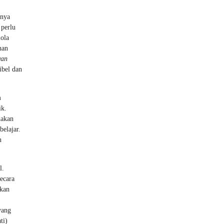
anya
 perlu
lola
han
yan
ibel dan
m
ik.
nakan
belajar.
n
l.
ecara
mkan
yang
ti)