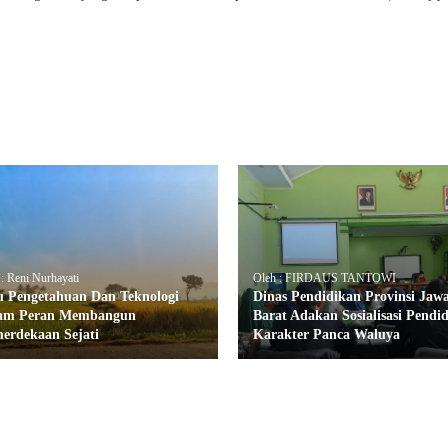
: Reni Nurhayati
Oleh : FIRDAUS TANTOWI
u Pengetahuan Dan Teknologi
Dinas Pendidikan Provinsi Jaw
am Peran Membangun
Barat Adakan Sosialisasi Pendi
erdekaan Sejati
Karakter Panca Waluya