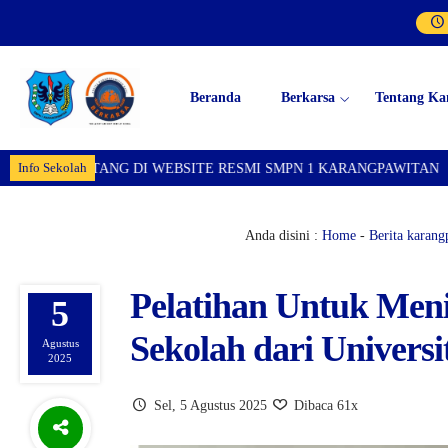
Beranda
Berkarsa
Tentang Ka
Info Sekolah
DI WEBSITE RESMI SMPN 1 KARANGPAWITAN
SELAMAT DATA
Anda disini :
Home
-
Berita karang
Pelatihan Untuk Men
5
Sekolah dari Universi
Agustus
2025
Sel, 5 Agustus 2025
Dibaca 61x