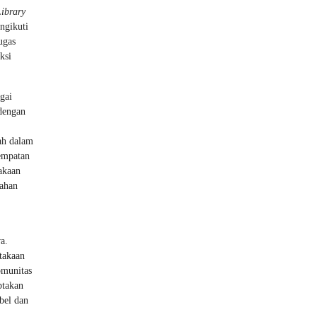
Library
ngikuti
ugas
ksi
gai
 dengan
ah dalam
sempatan
akaan
bahan
a.
takaan
omunitas
ptakan
bel dan