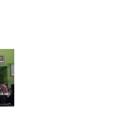
a
dikan