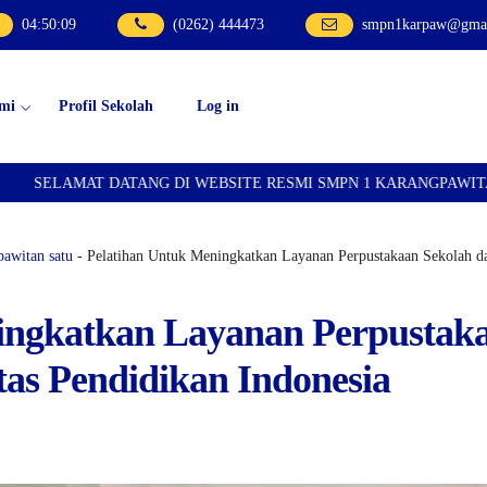
04
:
50
:
10
(0262) 444473
smpn1karpaw@gmai
mi
Profil Sekolah
Log in
NG DI WEBSITE RESMI SMPN 1 KARANGPAWITAN
SELAMAT D
pawitan satu
- Pelatihan Untuk Meningkatkan Layanan Perpustakaan Sekolah dar
ingkatkan Layanan Perpustak
tas Pendidikan Indonesia