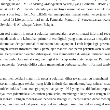
ngan menggunakan LMS
(Learning Management System)
yang Bernama LIBME
(
buat akun LIBME terlebih dahulu yang nantinya memudahkan peserta untuk me
 peserta bisa log in ke LMS LIBME dan mempelajari materi serta mengerjakan t
ri, yakni 1) Literasi Informasi untuk Pemelajar Mandiri, 2) Pengembangan Kole
Sekolah, 4) AI sebagai Asisten Belajar.
 sesi materi ini, peserta pelatihan mempelajari urgensi literasi informasi seba
enjadi salah satu kebutuhan primer di era digital, yang mana arusnya mengalir
t ditemukan dengan mudah di manapun dan kapanpun. Lebih lanjut lagi, peserta
angan literasi informasi untuk pemelajar mandiri dan peran perpustakaan sekol
diri. Perpustakaan Sekolah diharapkan bisa memberikan dukungan terhadap ke
apat menumbuhkan minat yang meningkat terhadap suatu mata pelajaran. Perpust
tu pemelajar (peserta didik) dalam menemukan berbagai sumber informasi tam
alam mempelajari materi ini, peserta pelatihan diharapkan mampu memahami
iptakan lingkungan sekolah yang lebih inklusif dan mendukung bagi seluruh sisw
koleksi inklusif dan strategi pengembangannya. Hal yang bisa dilakukan perpus
anya, mengidentifikasi kebutuhan pemustaka, membangun kerja sama dengan k
an merata. Dengan menerapkan beberapa strategi itu, perpustakaan dapat menci
ajar, dan memperkuat peran perpustakaan sebagai pusat Pendidikan yang aksesi