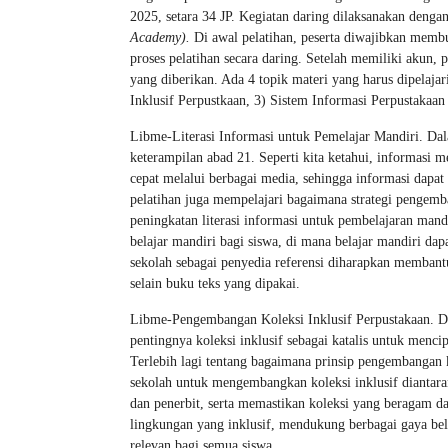
2025, setara 34 JP. Kegiatan daring dilaksanakan de
Academy).
Di awal pelatihan, peserta diwajibkan mem
proses pelatihan secara daring. Setelah memiliki akun,
yang diberikan. Ada 4 topik materi yang harus dipelaja
Inklusif Perpustkaan, 3) Sistem Informasi Perpustakaan 
Libme-Literasi Informasi untuk Pemelajar Mandiri. Dalam
keterampilan abad 21. Seperti kita ketahui, informasi m
cepat melalui berbagai media, sehingga informasi dapa
pelatihan juga mempelajari bagaimana strategi pengemb
peningkatan literasi informasi untuk pembelajaran man
belajar mandiri bagi siswa, di mana belajar mandiri d
sekolah sebagai penyedia referensi diharapkan memban
selain buku teks yang dipakai.
Libme-Pengembangan Koleksi Inklusif Perpustakaan. D
pentingnya koleksi inklusif sebagai katalis untuk menc
Terlebih lagi tentang bagaimana prinsip pengembangan 
sekolah untuk mengembangkan koleksi inklusif diantar
dan penerbit, serta memastikan koleksi yang beragam d
lingkungan yang inklusif, mendukung berbagai gaya bel
relevan bagi semua siswa.