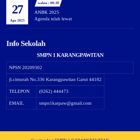
waktu : 08:38
27
ANBK 2025
Agenda telah lewat
Agu 2025
Info Sekolah
SMPN 1 KARANGPAWITAN
NPSN
20209302
jl.cimurah No.336 Karangpawitan Garut 44182
TELEPON
(0262) 444473
EMAIL
smpn1karpaw@gmail.com