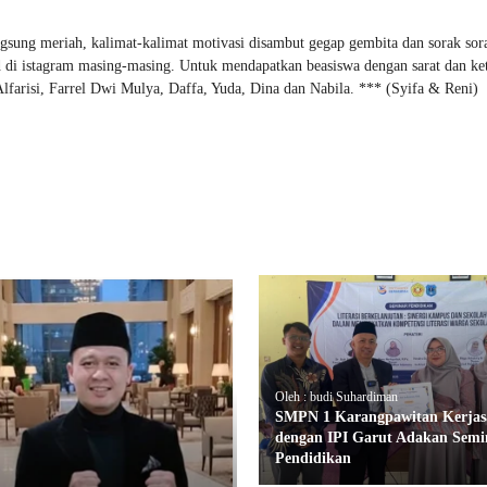
ngsung meriah, kalimat-kalimat motivasi disambut gegap gembita dan sorak sor
ad di istagram masing-masing. Untuk mendapatkan beasiswa dengan sarat dan ke
lfarisi, Farrel Dwi Mulya, Daffa, Yuda, Dina dan Nabila. *** (Syifa & Reni)
Oleh : budi Suhardiman
SMPN 1 Karangpawitan Kerja
dengan IPI Garut Adakan Semi
Pendidikan