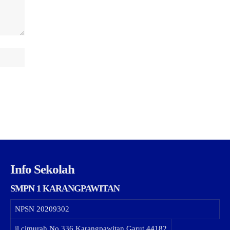
Info Sekolah
SMPN 1 KARANGPAWITAN
NPSN
20209302
jl.cimurah No.336 Karangpawitan Garut 44182