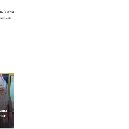
ai. Siswa
tentuan
sama
nar