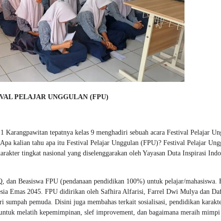
VAL PEL
AJAR UNGGULAN (FPU)
1 Karangpawitan tepatnya kelas 9 menghadiri sebuah acara Festival Pelajar U
a kalian tahu apa itu Festival Pelajar Unggulan (FPU)? Festival Pelajar Ung
akter tingkat nasional yang diselenggarakan oleh Yayasan Duta Inspirasi Indo
SQ, dan Beasiswa FPU (pendanaan pendidikan 100%) untuk pelajar/mahasiswa.
ia Emas 2045. FPU didirikan oleh Safhira Alfarisi, Farrel Dwi Mulya dan Da
i sumpah pemuda. Disini juga membahas terkait sosialisasi, pendidikan karakt
an untuk melatih kepemimpinan, slef improvement, dan bagaimana meraih mimpi