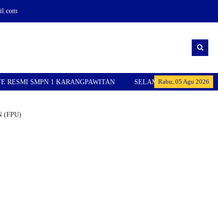
l.com
Rabu, 05 Agu 2026
 1 KARANGPAWITAN
SELAMAT DATANG DI WEBSITE RESMI S
 (FPU)