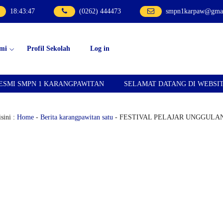
18
:
43
:
48
(0262) 444473
smpn1karpaw@gmai
mi
Profil Sekolah
Log in
KARANGPAWITAN
SELAMAT DATANG DI WEBSITE RESMI SMPN
sini :
Home
-
Berita karangpawitan satu
- FESTIVAL PELAJAR UNGGULAN