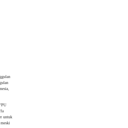
nggulan
gulan
nesia,
 FPU
ffa
er untuk
 meski