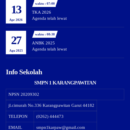
waktu : 07:00
13
TKA 2026
Agenda telah lewat
Apr 2026
waktu : 08:38
27
ANBK 2025
Agenda telah lewat
Agu 2025
Info Sekolah
SMPN 1 KARANGPAWITAN
NPSN
20209302
jl.cimurah No.336 Karangpawitan Garut 44182
TELEPON
(0262) 444473
EMAIL
smpn1karpaw@gmail.com