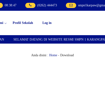
08
:
38
:
47
(0262) 444473
smpn1karpaw@gmai
mi
Profil Sekolah
Log in
SELAMAT DATANG DI WEBSITE RESMI SMPN 1 KARANGPAWIT
Anda disini :
Home
-
Download