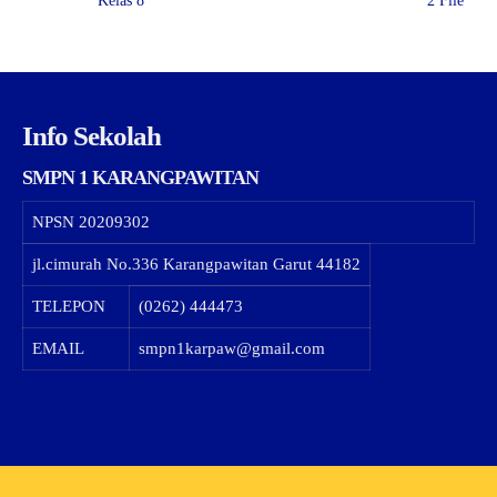
Kelas 8
2 File
Info Sekolah
SMPN 1 KARANGPAWITAN
NPSN
20209302
jl.cimurah No.336 Karangpawitan Garut 44182
TELEPON
(0262) 444473
EMAIL
smpn1karpaw@gmail.com