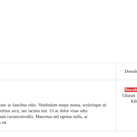
Downl
Downl
Ukuran 
KB
unc ac faucibus odio. Vestibulum neque massa, scelerisque sit
titor arcu, nec lacinia nisi. Ut ac dolor vitae odio
m cursusconvallis. Maecenas sed egestas nulla, ac
 est.