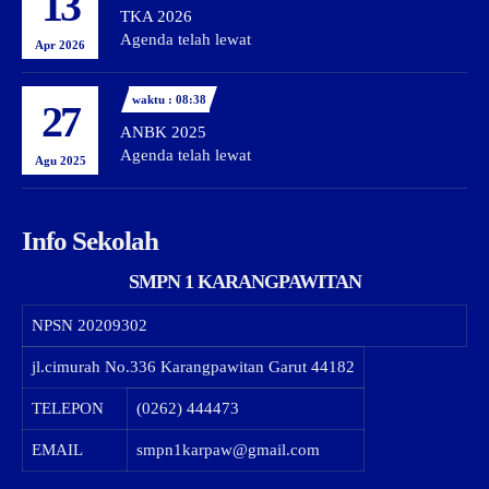
13
TKA 2026
Agenda telah lewat
Apr 2026
waktu : 08:38
27
ANBK 2025
Agenda telah lewat
Agu 2025
Info Sekolah
SMPN 1 KARANGPAWITAN
NPSN
20209302
jl.cimurah No.336 Karangpawitan Garut 44182
TELEPON
(0262) 444473
EMAIL
smpn1karpaw@gmail.com