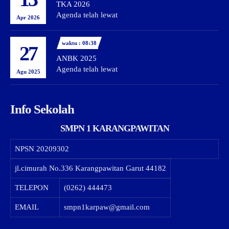
TKA 2026
Agenda telah lewat
Apr 2026
waktu : 08:38
27
ANBK 2025
Agenda telah lewat
Agu 2025
Info Sekolah
SMPN 1 KARANGPAWITAN
NPSN
20209302
jl.cimurah No.336 Karangpawitan Garut 44182
TELEPON
(0262) 444473
EMAIL
smpn1karpaw@gmail.com