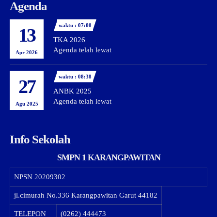
Agenda
waktu : 07:00
13
TKA 2026
Agenda telah lewat
Apr 2026
waktu : 08:38
27
ANBK 2025
Agenda telah lewat
Agu 2025
Info Sekolah
SMPN 1 KARANGPAWITAN
NPSN
20209302
jl.cimurah No.336 Karangpawitan Garut 44182
TELEPON
(0262) 444473