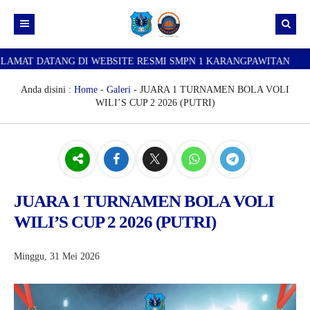
DATANG DI WEBSITE RESMI SMPN 1 KARANGPAWITAN
SELAM
Beranda
Berkarsa
Anda disini :
Home
-
Galeri
- JUARA 1 TURNAMEN BOLA VOLI
WILI’S CUP 2 2026 (PUTRI)
Tentang Kami
Berita karangpawitan satu
Profil Sekolah
Silis (Siswa menulis)
Sejarah Sekolah
Log in
Lidah (Liputan dalam sekolah)
Visi Misi dan Tujuan Sekolah
Lurah (Liputan luar sekolah)
Staff TU dan kepegawaian
JUARA 1 TURNAMEN BOLA VOLI
WILI’S CUP 2 2026 (PUTRI)
Gumelis (Guru menulis)
Literasi Sains dan pengembangan teknologi
Minggu, 31 Mei 2026