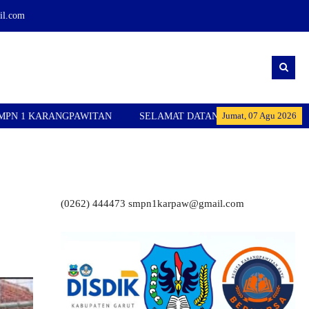
l.com
Jumat, 07 Agu 2026
WITAN
SELAMAT DATANG DI WEBSITE RESMI SMPN 1 KARA
(0262) 444473 smpn1karpaw@gmail.com