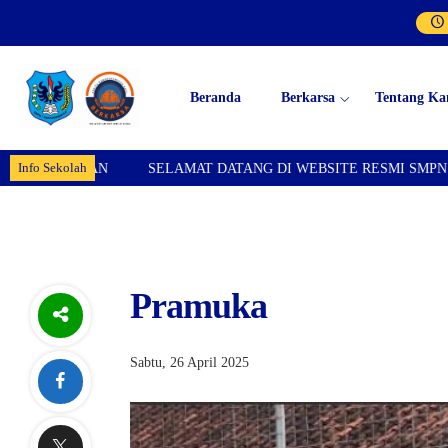
Beranda
Berkarsa
Tentang Ka
Info Sekolah
SELAMAT DATANG DI WEBSITE RESMI SMPN 1 KARANGPAWIT
Pramuka
Sabtu, 26 April 2025