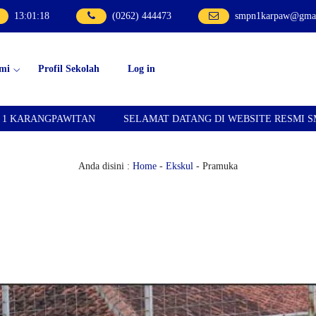
13
:
01
:
19
(0262) 444473
smpn1karpaw@gmai
mi
Profil Sekolah
Log in
AN
SELAMAT DATANG DI WEBSITE RESMI SMPN 1 KARANGPA
Anda disini :
Home
-
Ekskul
- Pramuka