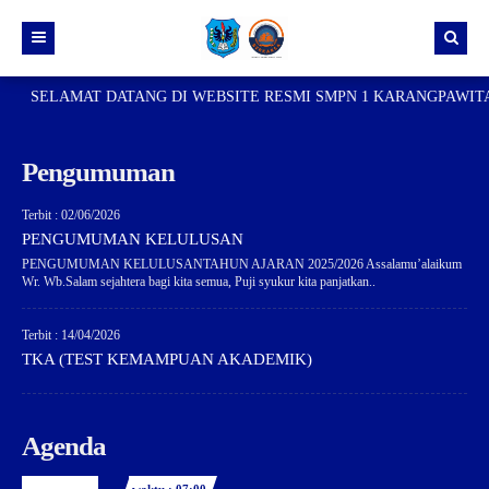
SELAMAT DATANG DI WEBSITE RESMI SMPN 1 KARANGPAWITA
Beranda
Berkarsa
Pengumuman
Tentang Kami
Berita karangpawitan satu
Terbit : 02/06/2026
Profil Sekolah
Silis (Siswa menulis)
Sejarah Sekolah
PENGUMUMAN KELULUSAN
Log in
Lidah (Liputan dalam sekolah)
Visi Misi dan Tujuan Sekolah
PENGUMUMAN KELULUSANTAHUN AJARAN 2025/2026 Assalamu’alaikum
Wr. Wb.Salam sejahtera bagi kita semua, Puji syukur kita panjatkan..
Lurah (Liputan luar sekolah)
Staff TU dan kepegawaian
Terbit : 14/04/2026
Gumelis (Guru menulis)
TKA (TEST KEMAMPUAN AKADEMIK)
Literasi Sains dan pengembangan teknologi
Agenda