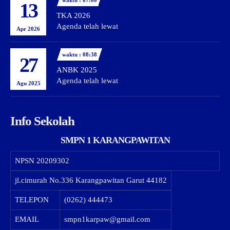
waktu : 07:00
13
TKA 2026
Agenda telah lewat
Apr 2026
waktu : 08:38
27
ANBK 2025
Agenda telah lewat
Agu 2025
Info Sekolah
SMPN 1 KARANGPAWITAN
NPSN
20209302
jl.cimurah No.336 Karangpawitan Garut 44182
TELEPON
(0262) 444473
EMAIL
smpn1karpaw@gmail.com